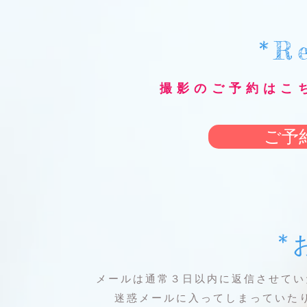
*R
撮影のご予約はこ
ご予
*
メールは通常３日以内に返信させてい
迷惑メールに入ってしまっていた